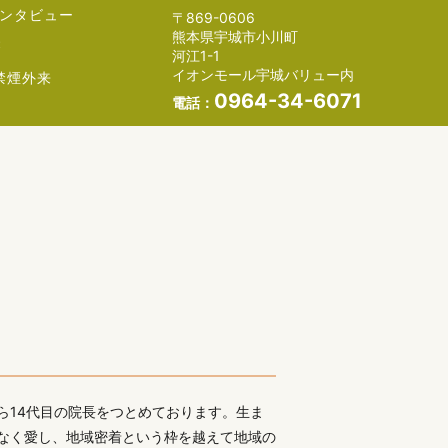
ンタビュー
〒869-0606
熊本県宇城市小川町
療
河江1-1
イオンモール宇城バリュー内
禁煙外来
0964-34-6071
電話：
ら14代目の院長をつとめております。生ま
なく愛し、地域密着という枠を越えて地域の