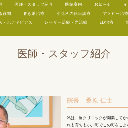
内
医師・スタッフ紹介
医院案内
お知らせ
イ
る質問
巻き爪治療
小児科の休日診療
アトピー治
ス・ボディピアス
レーザー治療・光治療
ED治療
医師・スタッフ紹介
院長 桑原 仁士
私は、当クリニックが開業してか
れも育ちも小川町でこの町をこよ